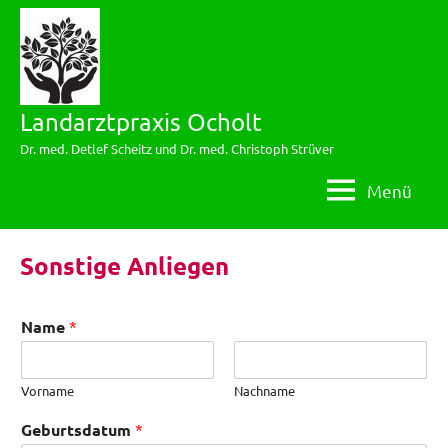
Zum
Inhalt
springen
Landarztpraxis Ocholt
Dr. med. Detlef Scheitz und Dr. med. Christoph Strüver
Menü
Sonstige Anliegen
Name
*
Vorname
Nachname
Geburtsdatum
*